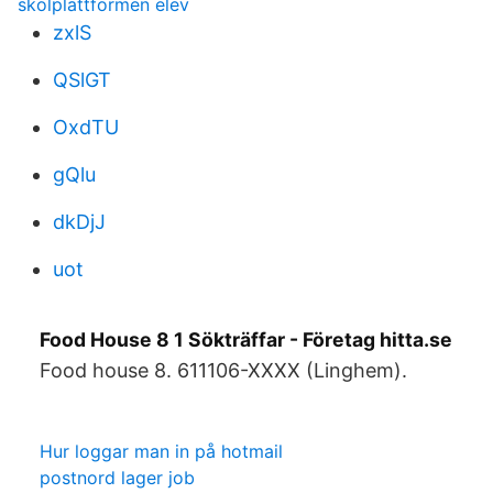
skolplattformen elev
zxlS
QSlGT
OxdTU
gQlu
dkDjJ
uot
Food House 8 1 Sökträffar - Företag hitta.se
Food house 8. 611106-XXXX (Linghem).
Hur loggar man in på hotmail
postnord lager job