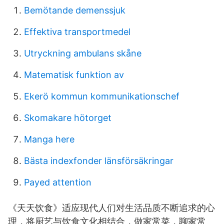
Bemötande demenssjuk
Effektiva transportmedel
Utryckning ambulans skåne
Matematisk funktion av
Ekerö kommun kommunikationschef
Skomakare hötorget
Manga here
Bästa indexfonder länsförsäkringar
Payed attention
《天天饮食》适应现代人们对生活品质不断追求的心
理，将厨艺与饮食文化相结合，做家常菜，聊家常