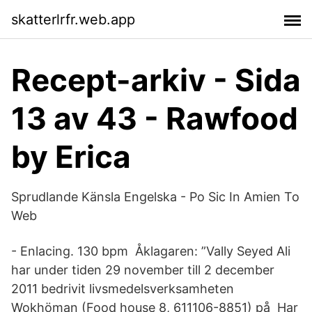
skatterlrfr.web.app
Recept-arkiv - Sida
13 av 43 - Rawfood
by Erica
Sprudlande Känsla Engelska - Po Sic In Amien To
Web
- Enlacing. 130 bpm Åklagaren: ”Vally Seyed Ali
har under tiden 29 november till 2 december
2011 bedrivit livsmedelsverksamheten
Wokhöman (Food house 8, 611106-8851) på Har