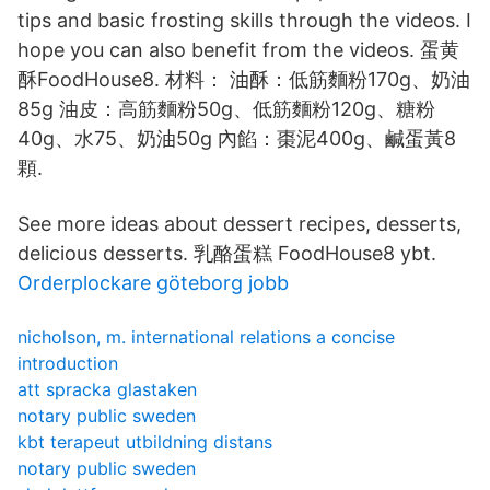
tips and basic frosting skills through the videos. I
hope you can also benefit from the videos. 蛋黄
酥FoodHouse8. 材料： 油酥：低筋麵粉170g、奶油
85g 油皮：高筋麵粉50g、低筋麵粉120g、糖粉
40g、水75、奶油50g 內餡：棗泥400g、鹹蛋黃8
顆.
See more ideas about dessert recipes, desserts,
delicious desserts. 乳酪蛋糕 FoodHouse8 ybt.
Orderplockare göteborg jobb
nicholson, m. international relations a concise
introduction
att spracka glastaken
notary public sweden
kbt terapeut utbildning distans
notary public sweden