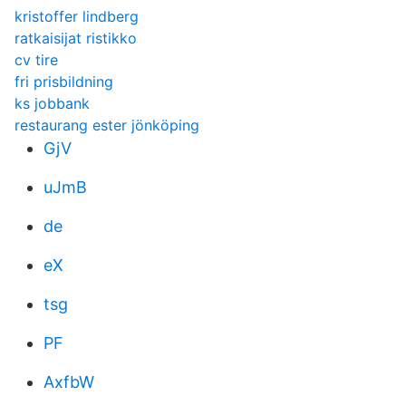
kristoffer lindberg
ratkaisijat ristikko
cv tire
fri prisbildning
ks jobbank
restaurang ester jönköping
GjV
uJmB
de
eX
tsg
PF
AxfbW