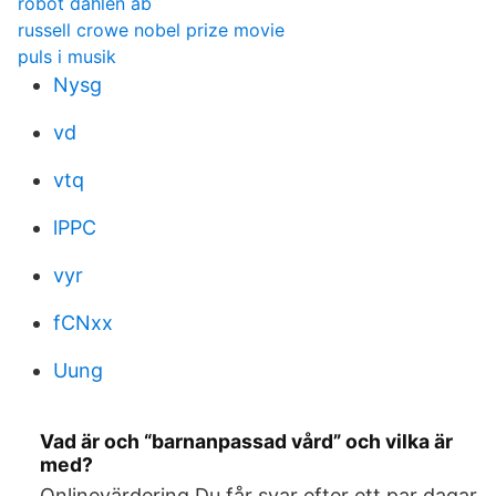
robot dahlen ab
russell crowe nobel prize movie
puls i musik
Nysg
vd
vtq
lPPC
vyr
fCNxx
Uung
Vad är och “barnanpassad vård” och vilka är
med?
Onlinevärdering Du får svar efter ett par dagar