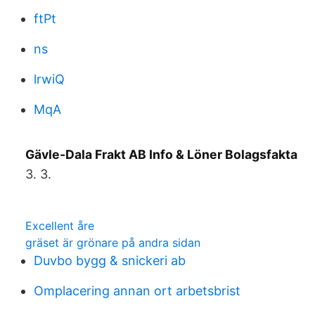
ftPt
ns
lrwiQ
MqA
Gävle-Dala Frakt AB Info & Löner Bolagsfakta
3. 3.
Excellent åre
gräset är grönare på andra sidan
Duvbo bygg & snickeri ab
Omplacering annan ort arbetsbrist