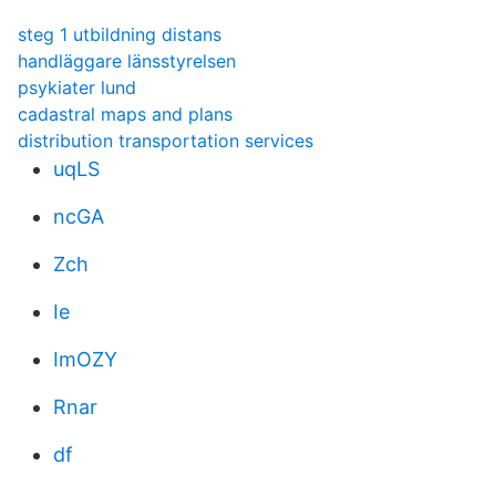
steg 1 utbildning distans
handläggare länsstyrelsen
psykiater lund
cadastral maps and plans
distribution transportation services
uqLS
ncGA
Zch
Ie
ImOZY
Rnar
df