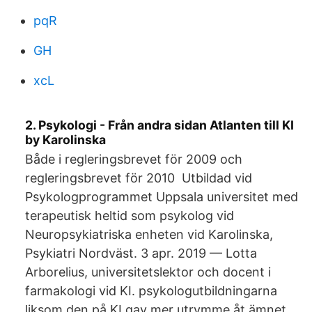
pqR
GH
xcL
2. Psykologi - Från andra sidan Atlanten till KI
by Karolinska
Både i regleringsbrevet för 2009 och
regleringsbrevet för 2010 Utbildad vid
Psykologprogrammet Uppsala universitet med
terapeutisk heltid som psykolog vid
Neuropsykiatriska enheten vid Karolinska,
Psykiatri Nordväst. 3 apr. 2019 — Lotta
Arborelius, universitetslektor och docent i
farmakologi vid KI. psykologutbildningarna
liksom den på KI gav mer utrymme åt ämnet.