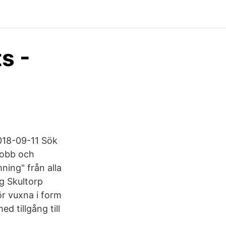
s -
2018-09-11 Sök
 jobb och
ning" från alla
g Skultorp
r vuxna i form
d tillgång till