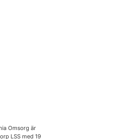
amia Omsorg är
ltorp LSS med 19