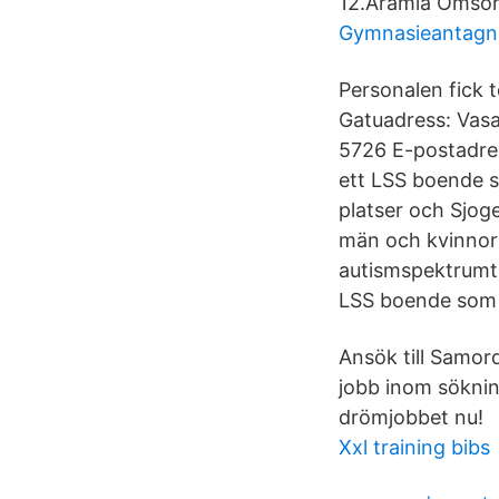
12.Aramia Omsor
Gymnasieantagn
Personalen fick 
Gatuadress: Vas
5726 E-postadre
ett LSS boende s
platser och Sjog
män och kvinnor 
autismspektrumt
LSS boende som 
Ansök till Samor
jobb inom söknin
drömjobbet nu!
Xxl training bibs