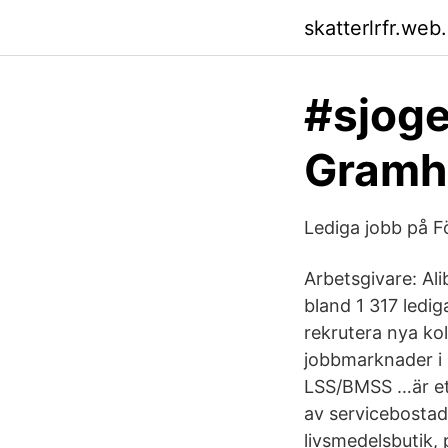
skatterlrfr.web
#sjoge
Gramh
Lediga jobb på 
Arbetsgivare: Al
bland 1 317 ledig
rekrutera nya ko
jobbmarknader i 
LSS/BMSS …är et
av servicebostad.
livsmedelsbutik,