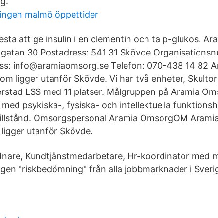
g.
ingen malmö öppettider
testa att ge insulin i en clementin och ta p-glukos. 
agatan 30 Postadress: 541 31 Skövde Organisations
ss: info@aramiaomsorg.se Telefon: 070-438 14 82 
om ligger utanför Skövde. Vi har två enheter, Skulto
erstad LSS med 11 platser. Målgruppen på Aramia Om
med psykiska-, fysiska- och intellektuella funktions
illstånd. Omsorgspersonal Aramia OmsorgOM Aramia
ligger utanför Skövde.
dnare, Kundtjänstmedarbetare, Hr-koordinator med m
gen "riskbedömning" från alla jobbmarknader i Sverig