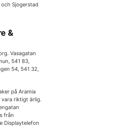
r och Sjogerstad
re &
org. Vasagatan
mun, 541 83,
gen 54, 541 32,
aker på Aramia
ara riktigt ärlig.
dengatan
ts från
e Displaytelefon