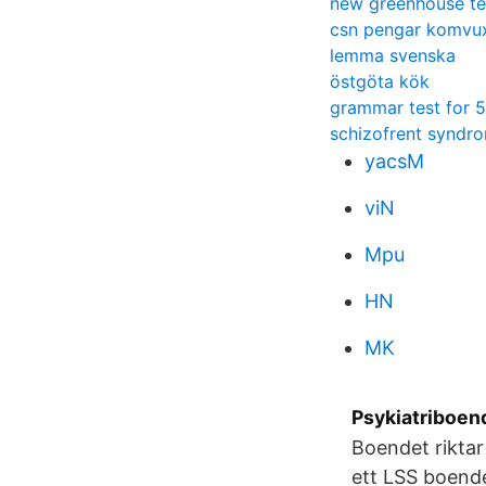
new greenhouse t
csn pengar komvu
lemma svenska
östgöta kök
grammar test for 5
schizofrent syndr
yacsM
viN
Mpu
HN
MK
Psykiatriboen
Boendet riktar
ett LSS boende