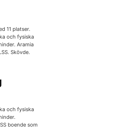
d 11 platser.
a och fysiska
hinder. Aramia
LSS. Skövde.
g
a och fysiska
hinder.
LSS boende som