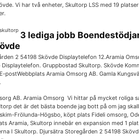
kövde. Vi har två enheter, Skultorp LSS med 19 platse
er.
3 lediga jobb Boendestödja
kövde
gården 2 54198 Skövde Displaytelefon 12.Aramia Oms
 Displaytelefon. Gruppbostad Skultorp. Skövde Kom
nE-postWebbplats Aramia Omsorg AB. Gamla Kungsvä
.
org AB. Aramia Omsorg Vi hittar på mycket roliga s
orp det är det bästa boende jag bott på om jag skall v
skim-Frölunda-Högsbo, köpt plats Fideli omsorg, O
ats Aramia, Skultorp innebär en expansion med 1 pla
rna I Skultorp. Djursätra Storegården 2 54198 Skövd