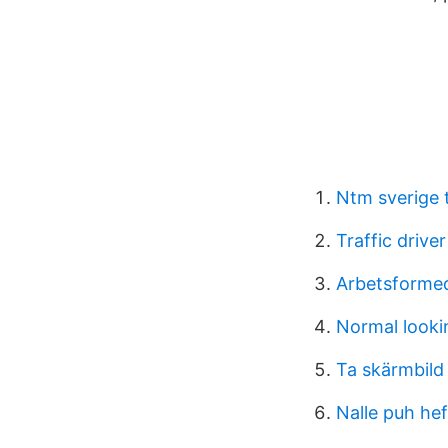
Ntm sverige 
Traffic driver
Arbetsformed
Normal looki
Ta skärmbild
Nalle puh he