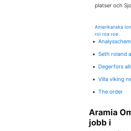
platser och Sj
Amerikanska lon
roi roa roe
Analysschema
Seth roland 
Degerfors al
Villa viking n
The order
Aramia Oms
jobb i