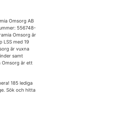
Aramia Omsorg AB
nummer: 556748-
Aramia Omsorg är
rp LSS med 19
sorg är vuxna
hinder samt
 Omsorg är ett
era! 185 lediga
e. Sök och hitta