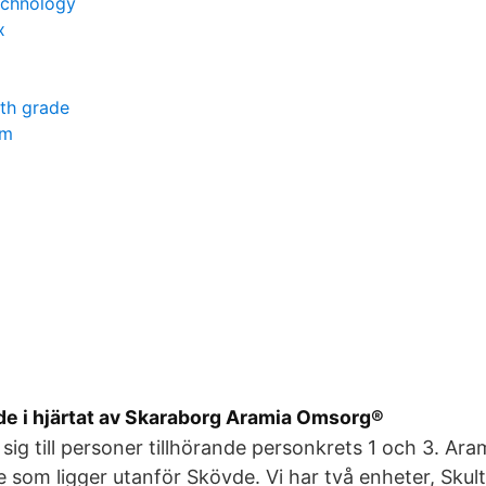
echnology
x
th grade
om
de i hjärtat av Skaraborg Aramia Omsorg®
 sig till personer tillhörande personkrets 1 och 3. Ar
 som ligger utanför Skövde. Vi har två enheter, Sku