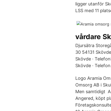
ligger utanför S
LSS med 11 plats
vårdare S
Djursätra Store
30 54131 Skövde
Skövde · Telefo
Skövde · Telefon
Logo Aramia Oms
Omsorg AB i Skult
Men samtidigt A
Angered, köpt pl
Företagskonsulte