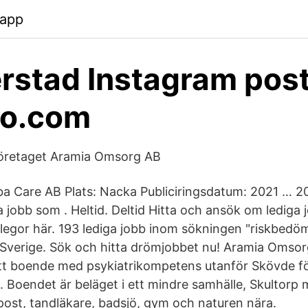
.app
rstad Instagram post
o.com
Företaget Aramia Omsorg AB
iba Care AB Plats: Nacka Publiciringsdatum: 2021 … 
a jobb som . Heltid. Deltid Hitta och ansök om lediga
llegor här. 193 lediga jobb inom sökningen "riskbedöm
Sverige. Sök och hitta drömjobbet nu! Aramia Omsor
t boende med psykiatrikompetens utanför Skövde fö
 Boendet är beläget i ett mindre samhälle, Skultorp me
 post, tandläkare, badsjö, gym och naturen nära.