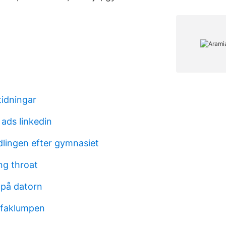
tidningar
 ads linkedin
lingen efter gymnasiet
ng throat
 på datorn
ffaklumpen