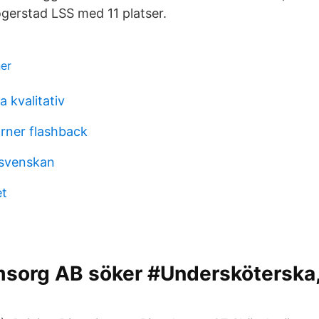
ogerstad LSS med 11 platser.
er
 kvalitativ
arner flashback
lsvenskan
et
org AB söker #Undersköterska,..