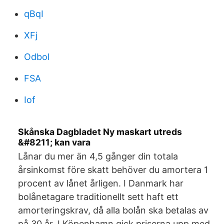
qBqI
XFj
Odbol
FSA
Iof
Skånska Dagbladet Ny maskart utreds
&#8211; kan vara
Lånar du mer än 4,5 gånger din totala
årsinkomst före skatt behöver du amortera 1
procent av lånet årligen. I Danmark har
bolånetagare traditionellt sett haft ett
amorteringskrav, då alla bolån ska betalas av
på 30 år. I Köpenhamn gick priserna upp med